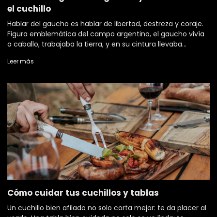
el cuchillo
Hablar del gaucho es hablar de libertad, destreza y coraje.
Figura emblemática del campo argentino, el gaucho vivía
a caballo, trabajaba la tierra, y en su cintura llevaba
siempre su compañero más fiel: el cuchillo. No era un
Leer más
adorno ni un lujo: era h
Cómo cuidar tus cuchillos y tablas
Un cuchillo bien afilado no solo corta mejor: te da placer al