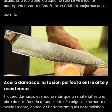
usarlo. Una tabla bien cuidada no solo se ve linda: te
acompaña durante años. En Gran Criollo trabajamos con
herramientas hechas a mano por artesanos argentinos,
Leer más
pensadas para durar toda l
Acero damasco: la fusión perfecta entre arte y
resistencia
El acero damasco es mucho más que un material: es una
obra de arte forjada a fuego lento. Su origen se remonta a
Medio Oriente, donde los herreros antiguos desarrollaban