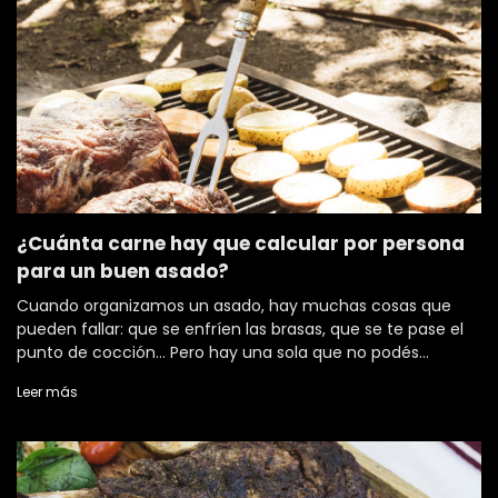
¿Cuánta carne hay que calcular por persona
para un buen asado?
Cuando organizamos un asado, hay muchas cosas que
pueden fallar: que se enfríen las brasas, que se te pase el
punto de cocción… Pero hay una sola que no podés
permitirte: que falte carne. Porque si hay algo que no se
Leer más
negocia en un asado, es el segund