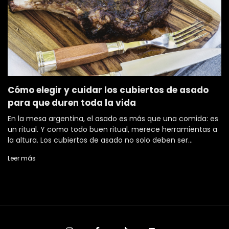
Cómo elegir y cuidar los cubiertos de asado
para que duren toda la vida
En la mesa argentina, el asado es más que una comida: es
un ritual. Y como todo buen ritual, merece herramientas a
la altura. Los cubiertos de asado no solo deben ser
funcionales, sino que también reflejan la esencia de la
Leer más
tradición y la calidad. En