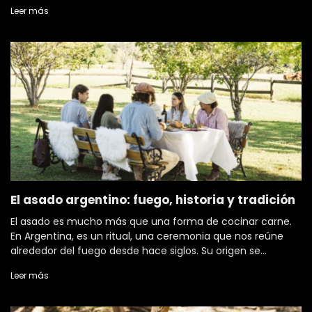
este tipo de acero combinando distintas aleaciones para
Leer más
lograr hojas más fuertes
El asado argentino: fuego, historia y tradición
El asado es mucho más que una forma de cocinar carne.
En Argentina, es un ritual, una ceremonia que nos reúne
alrededor del fuego desde hace siglos. Su origen se
remonta a la época de los gauchos, que en las pampas
Leer más
usaban lo que tenían a mano: carne