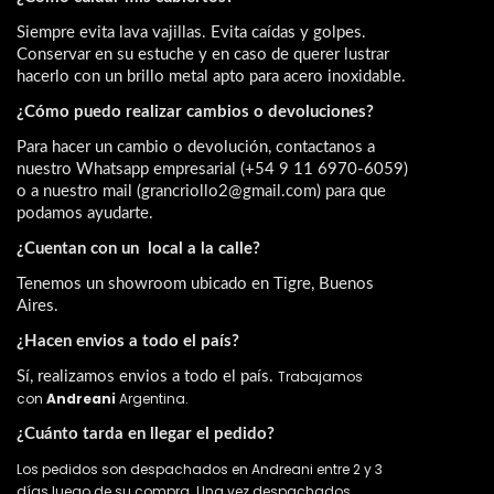
Siempre evita lava vajillas. Evita caídas y golpes. 
Conservar en su estuche y en caso de querer lustrar 
hacerlo con un brillo metal apto para acero inoxidable.
¿Cómo puedo realizar cambios o devoluciones?
Para hacer un cambio o devolución, contactanos a 
nuestro Whatsapp empresarial (
+54 9 11 6970-6059
) 
o a nuestro mail (
grancriollo2@gmail.com
) para que 
podamos ayudarte. 
¿Cuentan con un  local a la calle?
Tenemos un showroom ubicado en Tigre, Buenos
Aires.
¿Hacen envios a todo el país?
Trabajamos
Sí, realizamos envios a todo el país. 
con
Andreani
Argentina.
¿Cuánto tarda en llegar el pedido?
Los pedidos son despachados en Andreani entre 2 y 3
días luego de su compra. Una vez despachados,