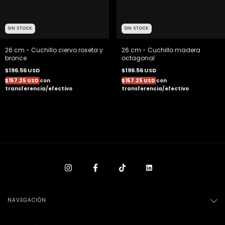
SIN STOCK
SIN STOCK
26 cm - Cuchillo ciervo roseta y
26 cm - Cuchillo madera
bronce
octagonal
$196.56 USD
$196.56 USD
$157.25 USD
con
$157.25 USD
con
transferencia/efectivo
transferencia/efectivo
NAVEGACIÓN