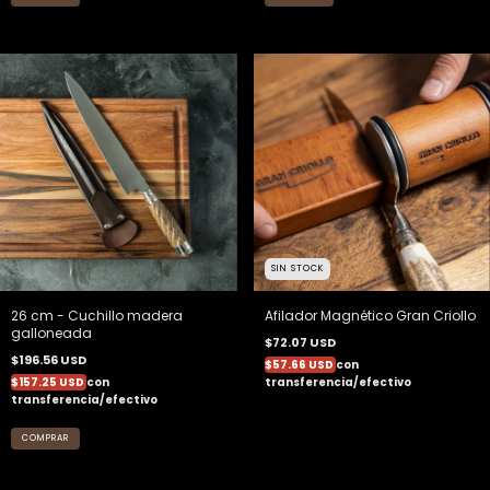
SIN STOCK
26 cm - Cuchillo madera
Afilador Magnético Gran Criollo
galloneada
$72.07 USD
$196.56 USD
$57.66 USD
con
$157.25 USD
con
transferencia/efectivo
transferencia/efectivo