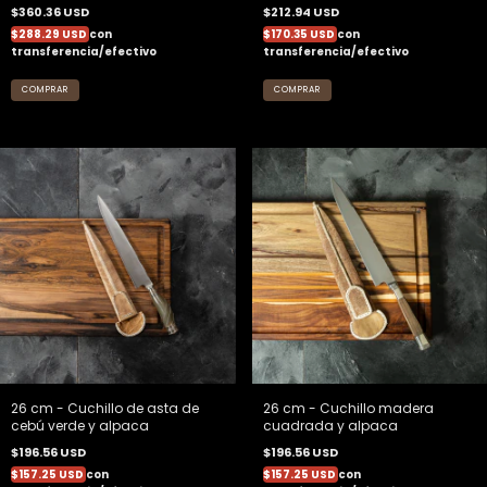
$360.36 USD
$212.94 USD
$288.29 USD
con
$170.35 USD
con
transferencia/efectivo
transferencia/efectivo
26 cm - Cuchillo de asta de
26 cm - Cuchillo madera
cebú verde y alpaca
cuadrada y alpaca
$196.56 USD
$196.56 USD
$157.25 USD
con
$157.25 USD
con